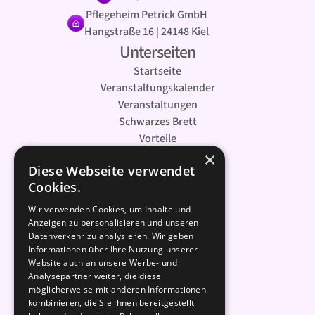
Pflegeheim Petrick GmbH
Hangstraße 16 | 24148 Kiel
Unterseiten
Startseite
Veranstaltungskalender
Veranstaltungen
Schwarzes Brett
Vorteile
Kontakt
×
Petrick
Diese Webseite verwendet
Cookies.
Das Haus
Das Team
Wir verwenden Cookies, um Inhalte und
Anzeigen zu personalisieren und unseren
Preise
Datenverkehr zu analysieren. Wir geben
Leistungen
Informationen über Ihre Nutzung unserer
Pflege
Website auch an unsere Werbe- und
Analysepartner weiter, die diese
Lage
möglicherweise mit anderen Informationen
Küche
kombinieren, die Sie ihnen bereitgestellt
Betreuung